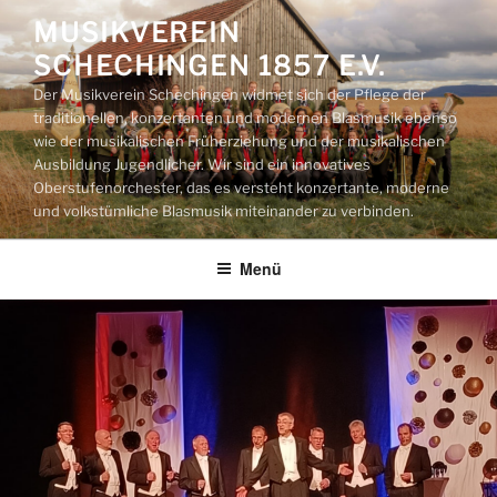
Zum
MUSIKVEREIN
Inhalt
SCHECHINGEN 1857 E.V.
springen
Der Musikverein Schechingen widmet sich der Pflege der
traditionellen, konzertanten und modernen Blasmusik ebenso
wie der musikalischen Früherziehung und der musikalischen
Ausbildung Jugendlicher. Wir sind ein innovatives
Oberstufenorchester, das es versteht konzertante, moderne
und volkstümliche Blasmusik miteinander zu verbinden.
Menü